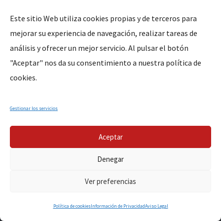
Este sitio Web utiliza cookies propias y de terceros para
mejorar su experiencia de navegación, realizar tareas de
análisis y ofrecer un mejor servicio. Al pulsar el botón
"Aceptar" nos da su consentimiento a nuestra política de
cookies.
Dirección del Templo Parroquial
Calle Cuesta del Palancar S/N esquina con la Calle
Gestionar los servicios
Médico Sorapán 10002 Cáceres
Aceptar
Teléfono y Correo electrónico
Denegar
+34 666 012 855
contacto@parroquiasanpedro.es
Ver preferencias
Política de cookies
Información de Privacidad
Aviso Legal
Misas