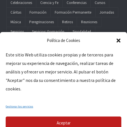
Celebraciones
Ciencia y Fe
Conferencias
Cursos
Cáritas
Formación
Formación Permanente
Jornadas
Música
Peregrinaciones
Retiros
Reuniones
Servicios
Servicios; Formación
Sinodalidad
Política de Cookies
Este sitio Web utiliza cookies propias y de terceros para
mejorar su experiencia de navegación, realizar tareas de
Legal
análisis y ofrecer un mejor servicio. Al pulsar el botón
"Aceptar" nos da su consentimiento a nuestra política de
Aviso Legal
cookies.
Política de Privacidad
Política de Cookies
Gestionar los servicios
Aceptar