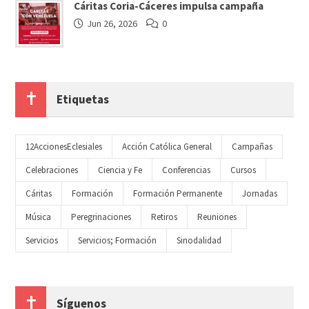
Cáritas Coria-Cáceres impulsa campaña
Jun 26, 2026
0
Etiquetas
12AccionesEclesiales
Acción Católica General
Campañas
Celebraciones
Ciencia y Fe
Conferencias
Cursos
Cáritas
Formación
Formación Permanente
Jornadas
Música
Peregrinaciones
Retiros
Reuniones
Servicios
Servicios; Formación
Sinodalidad
Síguenos