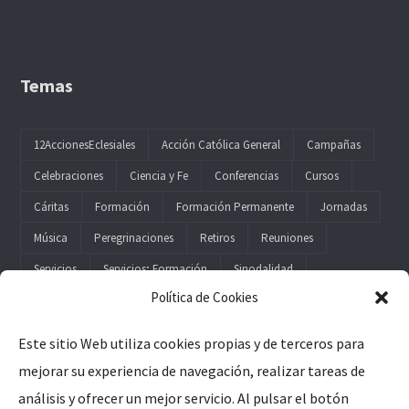
Temas
12AccionesEclesiales
Acción Católica General
Campañas
Celebraciones
Ciencia y Fe
Conferencias
Cursos
Cáritas
Formación
Formación Permanente
Jornadas
Música
Peregrinaciones
Retiros
Reuniones
Servicios
Servicios; Formación
Sinodalidad
Política de Cookies
Este sitio Web utiliza cookies propias y de terceros para
mejorar su experiencia de navegación, realizar tareas de
Legal
análisis y ofrecer un mejor servicio. Al pulsar el botón