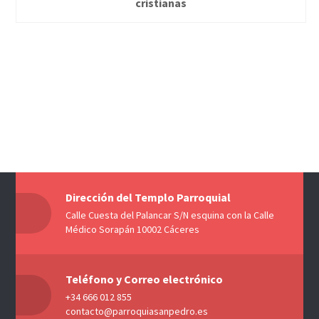
cristianas
Dirección del Templo Parroquial
Calle Cuesta del Palancar S/N esquina con la Calle
Médico Sorapán 10002 Cáceres
Teléfono y Correo electrónico
+34 666 012 855
contacto@parroquiasanpedro.es