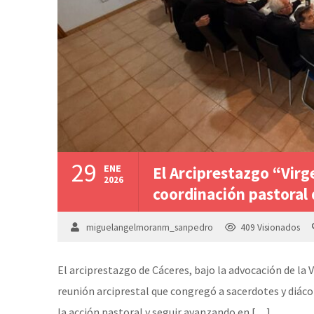
29
ENE
El Arciprestazgo “Virg
2026
coordinación pastoral 
miguelangelmoranm_sanpedro
409
Visionados
El arciprestazgo de Cáceres, bajo la advocación de la 
reunión arciprestal que congregó a sacerdotes y diácon
la acción pastoral y seguir avanzando en […]