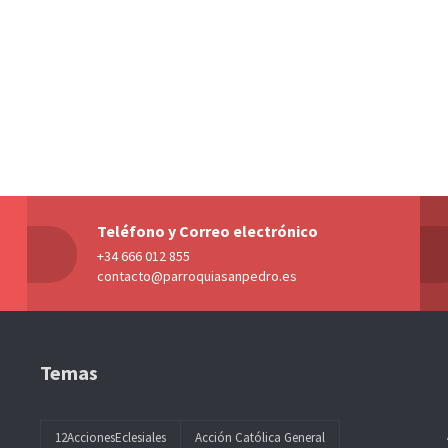
Teléfono y Correo electrónico
+34 666 012 855
contacto@parroquiasanpedro.es
Temas
12AccionesEclesiales
Acción Católica General