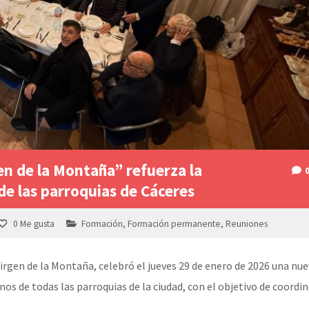
en de la Montaña” refuerza la
de las parroquias de Cáceres
0
Me gusta
Formación
,
Formación permanente
,
Reuniones
Virgen de la Montaña, celebró el jueves 29 de enero de 2026 una nu
os de todas las parroquias de la ciudad, con el objetivo de coordin