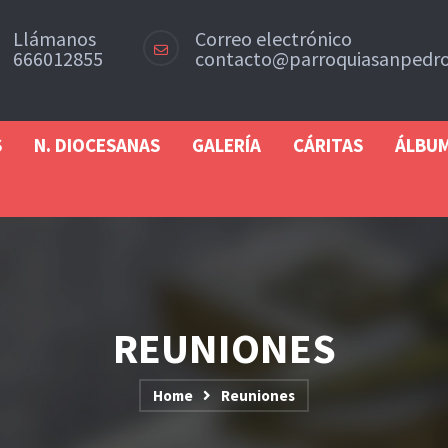
Llámanos
Correo electrónico
666012855
contacto@parroquiasanpedro
S
N. DIOCESANAS
GALERÍA
CÁRITAS
ÁLBU
REUNIONES
Home
Reuniones