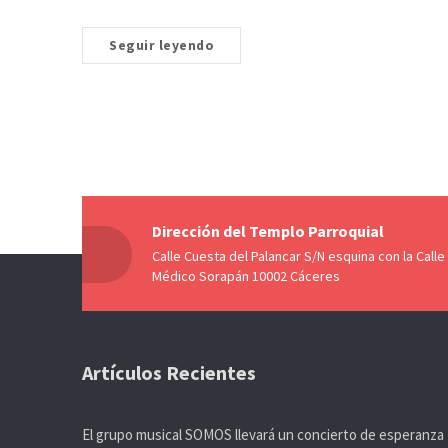
Seguir leyendo
Dirección del Templo Parroquial
Calle Cuesta del Palancar S/N esquina con la Calle
Médico Sorapán 10002 Cáceres
Artículos Recientes
El grupo musical SOMOS llevará un concierto de esperanza