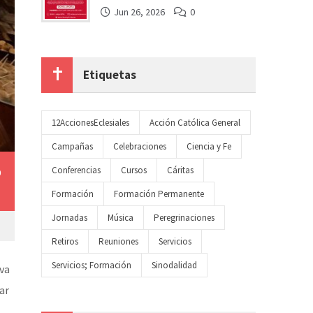
Jun 26, 2026
0
Etiquetas
12AccionesEclesiales
Acción Católica General
Campañas
Celebraciones
Ciencia y Fe
Conferencias
Cursos
Cáritas
0
Formación
Formación Permanente
Jornadas
Música
Peregrinaciones
Retiros
Reuniones
Servicios
Servicios; Formación
Sinodalidad
eva
ar