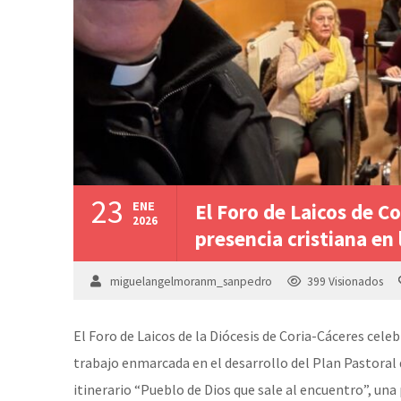
23
ENE
El Foro de Laicos de Co
2026
presencia cristiana en 
miguelangelmoranm_sanpedro
399
Visionados
El Foro de Laicos de la Diócesis de Coria-Cáceres cel
trabajo enmarcada en el desarrollo del Plan Pastoral 
itinerario “Pueblo de Dios que sale al encuentro”, u