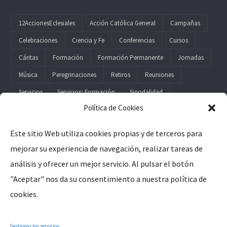
12AccionesEclesiales
Acción Católica General
Campañas
Celebraciones
Ciencia y Fe
Conferencias
Cursos
Cáritas
Formación
Formación Permanente
Jornadas
Música
Peregrinaciones
Retiros
Reuniones
Servicios
Servicios; Formación
Sinodalidad
Política de Cookies
Este sitio Web utiliza cookies propias y de terceros para
mejorar su experiencia de navegación, realizar tareas de
Legal
análisis y ofrecer un mejor servicio. Al pulsar el botón
"Aceptar" nos da su consentimiento a nuestra política de
Aviso Legal
cookies.
Política de Privacidad
Política de Cookies
Gestionar los servicios