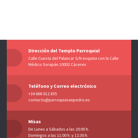
Dirección del Templo Parroquial
Calle Cuesta del Palancar S/N esquina con la Calle
Médico Sorapán 10002 Cáceres
Teléfono y Correo electrónico
+34 666 012 855
contacto@parroquiasanpedro.es
Misas
De Lunes a Sábados a las 20:00 h.
Domingos a las 11:00 h. y 12:30 h.