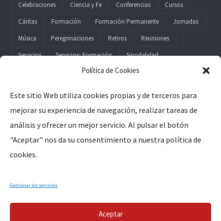
Celebraciones
Ciencia y Fe
Conferencias
Cursos
Cáritas
Formación
Formación Permanente
Jornadas
Música
Peregrinaciones
Retiros
Reuniones
Servicios
Servicios; Formación
Sinodalidad
Política de Cookies
Este sitio Web utiliza cookies propias y de terceros para
mejorar su experiencia de navegación, realizar tareas de
Legal
análisis y ofrecer un mejor servicio. Al pulsar el botón
"Aceptar" nos da su consentimiento a nuestra política de
Aviso Legal
cookies.
Política de Privacidad
Política de Cookies
Gestionar los servicios
Aceptar