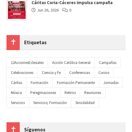
Cáritas Coria-Cáceres impulsa campaña
Jun 26, 2026
0
Etiquetas
12AccionesEclesiales
Acción Católica General
Campañas
Celebraciones
Ciencia y Fe
Conferencias
Cursos
Cáritas
Formación
Formación Permanente
Jornadas
Música
Peregrinaciones
Retiros
Reuniones
Servicios
Servicios; Formación
Sinodalidad
Síguenos