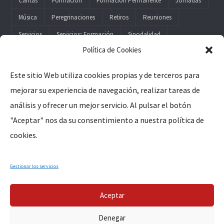
Cáritas
Formación
Formación Permanente
Jornadas
Música
Peregrinaciones
Retiros
Reuniones
Servicios
Servicios; Formación
Sinodalidad
Política de Cookies
Este sitio Web utiliza cookies propias y de terceros para
mejorar su experiencia de navegación, realizar tareas de
Legal
análisis y ofrecer un mejor servicio. Al pulsar el botón
"Aceptar" nos da su consentimiento a nuestra política de
Aviso Legal
cookies.
Política de Privacidad
Política de Cookies
Gestionar los servicios
Aceptar
Denegar