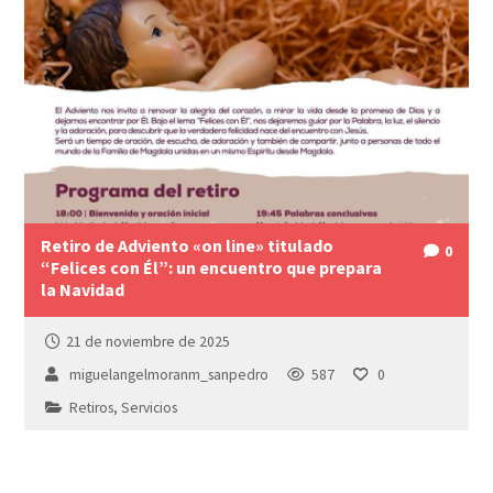
Retiro de Adviento «on line» titulado
0
“Felices con Él”: un encuentro que prepara
la Navidad
21 de noviembre de 2025
miguelangelmoranm_sanpedro
587
0
Retiros
,
Servicios