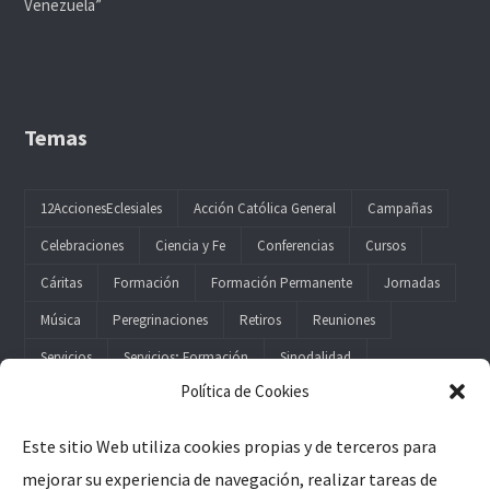
Venezuela”
Temas
12AccionesEclesiales
Acción Católica General
Campañas
Celebraciones
Ciencia y Fe
Conferencias
Cursos
Cáritas
Formación
Formación Permanente
Jornadas
Música
Peregrinaciones
Retiros
Reuniones
Servicios
Servicios; Formación
Sinodalidad
Política de Cookies
Este sitio Web utiliza cookies propias y de terceros para
mejorar su experiencia de navegación, realizar tareas de
Legal