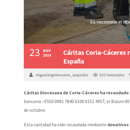
23
NOV
Cáritas Coria-Cáceres 
2024
España
miguelangelmoranm_sanpedro
633
Visionados
Cáritas Diocesana de Coria-Cáceres ha recaudado 
bancaria –ES50 0081 7840 6100 0151 4957, el Bizum 007
de octubre.
Esta cantidad ha sido recaudada mediante
donativos 