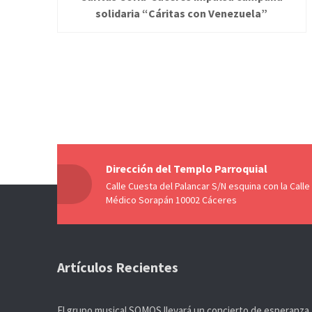
solidaria “Cáritas con Venezuela”
Dirección del Templo Parroquial
Calle Cuesta del Palancar S/N esquina con la Calle
Médico Sorapán 10002 Cáceres
Artículos Recientes
El grupo musical SOMOS llevará un concierto de esperanza