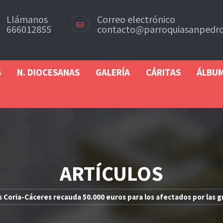
Llámanos
Correo electrónico
666012855
contacto@parroquiasanpedro
S
N. DIOCESANAS
GALERÍA
CÁRITAS
ÁLBU
ARTÍCULOS
s Coria-Cáceres recauda 50.000 euros para los afectados por las 