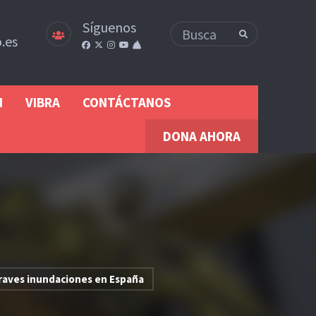
Síguenos
.es
M
VIBRA
CONTÁCTANOS
DONA AHORA
graves inundaciones en España