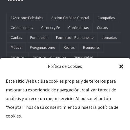
12AccionesEclesiales
Acción Católica General
Campañas
Celebraciones
Ciencia y Fe
Conferencias
Cursos
Cáritas
Formación
Formación Permanente
Jornadas
Música
Peregrinaciones
Retiros
Reuniones
Servicios
Servicios; Formación
Sinodalidad
Política de Cookies
Este sitio Web utiliza cookies propias y de terceros para
mejorar su experiencia de navegación, realizar tareas de
Legal
análisis y ofrecer un mejor servicio. Al pulsar el botón
"Aceptar" nos da su consentimiento a nuestra política de
Aviso Legal
cookies.
Política de Privacidad
Política de Cookies