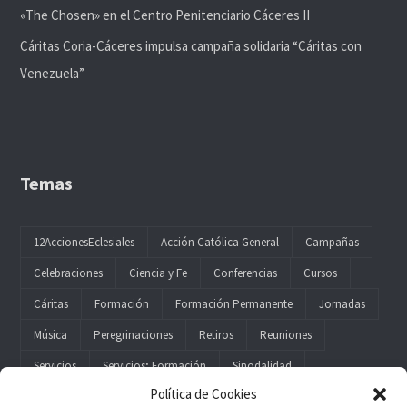
«The Chosen» en el Centro Penitenciario Cáceres II
Cáritas Coria-Cáceres impulsa campaña solidaria “Cáritas con
Venezuela”
Temas
12AccionesEclesiales
Acción Católica General
Campañas
Celebraciones
Ciencia y Fe
Conferencias
Cursos
Cáritas
Formación
Formación Permanente
Jornadas
Música
Peregrinaciones
Retiros
Reuniones
Servicios
Servicios; Formación
Sinodalidad
Política de Cookies