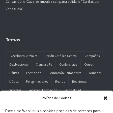
Cáritas Coria-Cáceres impulsa campaña solidaria “Cáritas con
Venezuela”
Temas
12AccionesEclesiales
Acción Católica General
Campañas
Celebraciones
Ciencia y Fe
Conferencias
Cursos
Cáritas
Formación
Formación Permanente
Jornadas
Música
Peregrinaciones
Retiros
Reuniones
Servicios
Servicios; Formación
Sinodalidad
Política de Cookies
Este sitio Web utiliza cookies propias y de terceros para