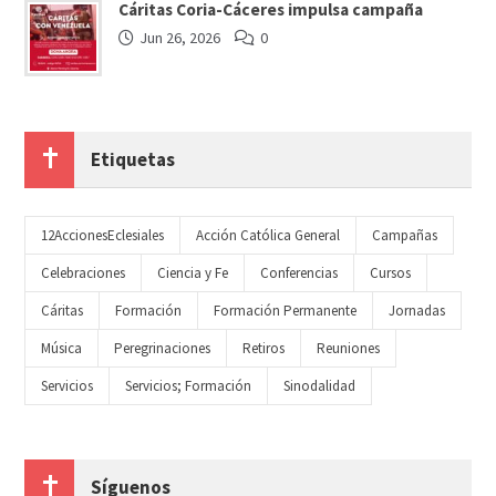
Cáritas Coria-Cáceres impulsa campaña
Jun 26, 2026
0
Etiquetas
12AccionesEclesiales
Acción Católica General
Campañas
Celebraciones
Ciencia y Fe
Conferencias
Cursos
Cáritas
Formación
Formación Permanente
Jornadas
Música
Peregrinaciones
Retiros
Reuniones
Servicios
Servicios; Formación
Sinodalidad
Síguenos