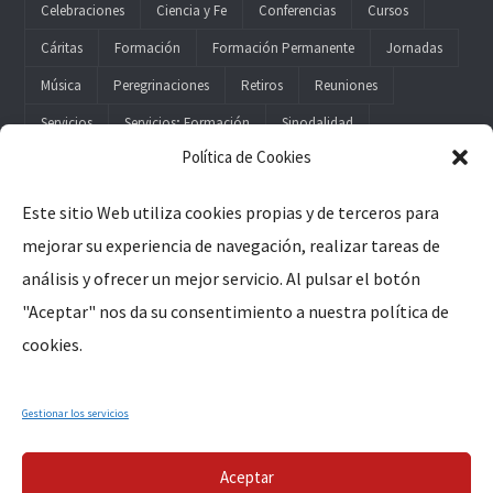
Celebraciones
Ciencia y Fe
Conferencias
Cursos
Cáritas
Formación
Formación Permanente
Jornadas
Música
Peregrinaciones
Retiros
Reuniones
Servicios
Servicios; Formación
Sinodalidad
Política de Cookies
Este sitio Web utiliza cookies propias y de terceros para
mejorar su experiencia de navegación, realizar tareas de
Legal
análisis y ofrecer un mejor servicio. Al pulsar el botón
"Aceptar" nos da su consentimiento a nuestra política de
Aviso Legal
cookies.
Política de Privacidad
Política de Cookies
Gestionar los servicios
Aceptar