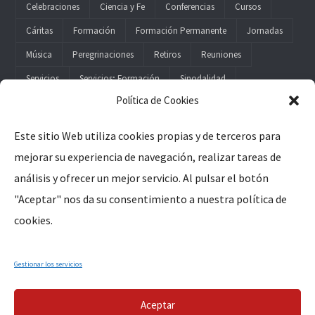
Celebraciones
Ciencia y Fe
Conferencias
Cursos
Cáritas
Formación
Formación Permanente
Jornadas
Música
Peregrinaciones
Retiros
Reuniones
Servicios
Servicios; Formación
Sinodalidad
Política de Cookies
Este sitio Web utiliza cookies propias y de terceros para
mejorar su experiencia de navegación, realizar tareas de
Legal
análisis y ofrecer un mejor servicio. Al pulsar el botón
"Aceptar" nos da su consentimiento a nuestra política de
Aviso Legal
cookies.
Política de Privacidad
Política de Cookies
Gestionar los servicios
Aceptar