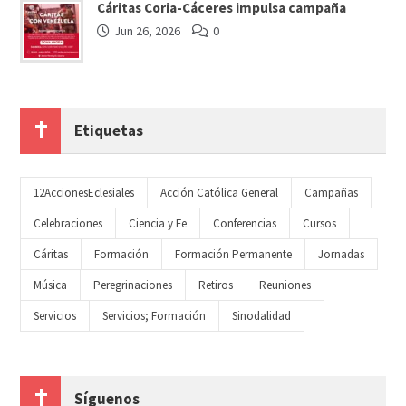
Cáritas Coria-Cáceres impulsa campaña
Jun 26, 2026
0
Etiquetas
12AccionesEclesiales
Acción Católica General
Campañas
Celebraciones
Ciencia y Fe
Conferencias
Cursos
Cáritas
Formación
Formación Permanente
Jornadas
Música
Peregrinaciones
Retiros
Reuniones
Servicios
Servicios; Formación
Sinodalidad
Síguenos