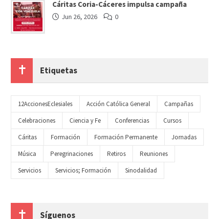
Cáritas Coria-Cáceres impulsa campaña
Jun 26, 2026
0
Etiquetas
12AccionesEclesiales
Acción Católica General
Campañas
Celebraciones
Ciencia y Fe
Conferencias
Cursos
Cáritas
Formación
Formación Permanente
Jornadas
Música
Peregrinaciones
Retiros
Reuniones
Servicios
Servicios; Formación
Sinodalidad
Síguenos