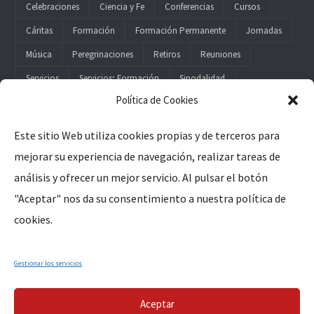
Celebraciones
Ciencia y Fe
Conferencias
Cursos
Cáritas
Formación
Formación Permanente
Jornadas
Música
Peregrinaciones
Retiros
Reuniones
Servicios
Servicios; Formación
Sinodalidad
Política de Cookies
Este sitio Web utiliza cookies propias y de terceros para
mejorar su experiencia de navegación, realizar tareas de
Legal
análisis y ofrecer un mejor servicio. Al pulsar el botón
"Aceptar" nos da su consentimiento a nuestra política de
Aviso Legal
cookies.
Política de Privacidad
Política de Cookies
Gestionar los servicios
Aceptar