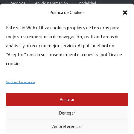
Servicios
Servicios; Formación
Sinodalidad
Política de Cookies
Este sitio Web utiliza cookies propias y de terceros para
mejorar su experiencia de navegación, realizar tareas de
Legal
análisis y ofrecer un mejor servicio. Al pulsar el botón
"Aceptar" nos da su consentimiento a nuestra política de
Aviso Legal
cookies.
Política de Privacidad
Política de Cookies
Gestionar los servicios
Aceptar
Denegar
Copyright © 2026, Parroquia de San Pedro de Alcántara de
Ver preferencias
Cáceres. Todos los derechos reservados.