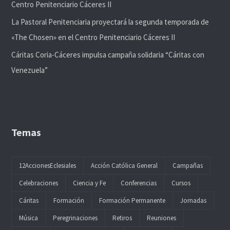
Centro Penitenciario Cáceres II
La Pastoral Penitenciaria proyectará la segunda temporada de
«The Chosen» en el Centro Penitenciario Cáceres II
Cáritas Coria-Cáceres impulsa campaña solidaria “Cáritas con
Venezuela”
Temas
12AccionesEclesiales
Acción Católica General
Campañas
Celebraciones
Ciencia y Fe
Conferencias
Cursos
Cáritas
Formación
Formación Permanente
Jornadas
Música
Peregrinaciones
Retiros
Reuniones