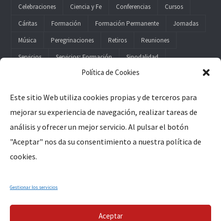
Celebraciones
Ciencia y Fe
Conferencias
Cursos
Cáritas
Formación
Formación Permanente
Jornadas
Música
Peregrinaciones
Retiros
Reuniones
Servicios
Servicios; Formación
Sinodalidad
Política de Cookies
Este sitio Web utiliza cookies propias y de terceros para
mejorar su experiencia de navegación, realizar tareas de
Legal
análisis y ofrecer un mejor servicio. Al pulsar el botón
"Aceptar" nos da su consentimiento a nuestra política de
Aviso Legal
cookies.
Política de Privacidad
Política de Cookies
Gestionar los servicios
Aceptar