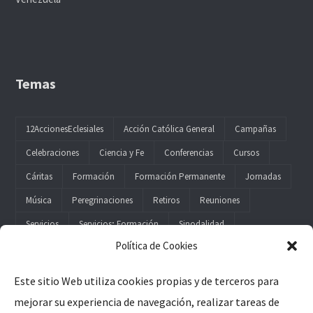
Temas
12AccionesEclesiales
Acción Católica General
Campañas
Celebraciones
Ciencia y Fe
Conferencias
Cursos
Cáritas
Formación
Formación Permanente
Jornadas
Música
Peregrinaciones
Retiros
Reuniones
Servicios
Servicios; Formación
Sinodalidad
Política de Cookies
Este sitio Web utiliza cookies propias y de terceros para
mejorar su experiencia de navegación, realizar tareas de
Legal