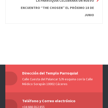
LA PARROQUIA CELEBRARÁ UN NUEVO
ENCUENTRO “THE CHOSEN” EL PRÓXIMO 18 DE
JUNIO
Dirección del Templo Parroquial
Calle Cuesta del Palancar S/N esquina con la Calle
Médico Sorapán 10002 Cáceres
Teléfono y Correo electrónico
+34 666 012 855