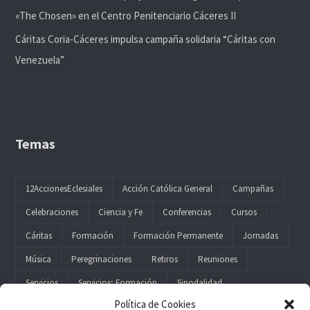
«The Chosen» en el Centro Penitenciario Cáceres II
Cáritas Coria-Cáceres impulsa campaña solidaria “Cáritas con
Venezuela”
Temas
12AccionesEclesiales
Acción Católica General
Campañas
Celebraciones
Ciencia y Fe
Conferencias
Cursos
Cáritas
Formación
Formación Permanente
Jornadas
Música
Peregrinaciones
Retiros
Reuniones
Servicios
Servicios; Formación
Sinodalidad
Política de Cookies