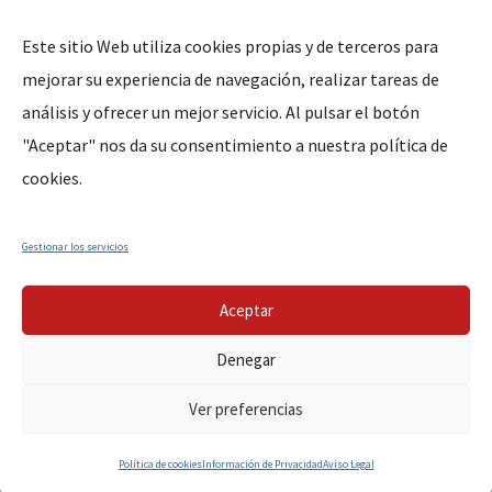
Este sitio Web utiliza cookies propias y de terceros para
mejorar su experiencia de navegación, realizar tareas de
Legal
análisis y ofrecer un mejor servicio. Al pulsar el botón
"Aceptar" nos da su consentimiento a nuestra política de
Aviso Legal
cookies.
Política de Privacidad
Política de Cookies
Gestionar los servicios
Aceptar
Denegar
Copyright © 2026, Parroquia de San Pedro de Alcántara de
Ver preferencias
Cáceres. Todos los derechos reservados.
Política de cookies
Información de Privacidad
Aviso Legal