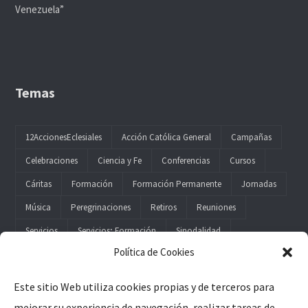
Venezuela”
Temas
12AccionesEclesiales
Acción Católica General
Campañas
Celebraciones
Ciencia y Fe
Conferencias
Cursos
Cáritas
Formación
Formación Permanente
Jornadas
Música
Peregrinaciones
Retiros
Reuniones
Servicios
Servicios; Formación
Sinodalidad
Política de Cookies
Este sitio Web utiliza cookies propias y de terceros para
mejorar su experiencia de navegación, realizar tareas de