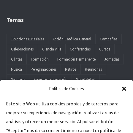
Temas
12AccionesEclesiales
Acción Católica General
Campañas
Celebraciones
Ciencia y Fe
Conferencias
Cursos
Cáritas
Formación
Formación Permanente
Jornadas
Música
Peregrinaciones
Retiros
Reuniones
Servicios
Servicios; Formación
Sinodalidad
Política de Cookies
Este sitio Web utiliza cookies propias y de terceros para
mejorar su experiencia de navegación, realizar tareas de
Legal
análisis y ofrecer un mejor servicio. Al pulsar el botón
"Aceptar" nos da su consentimiento a nuestra política de
Aviso Legal