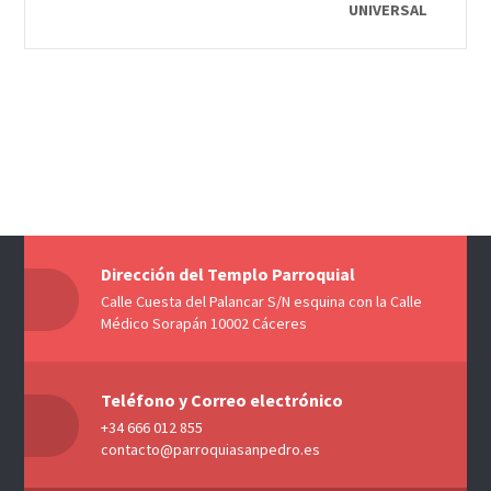
UNIVERSAL
Dirección del Templo Parroquial
Calle Cuesta del Palancar S/N esquina con la Calle
Médico Sorapán 10002 Cáceres
Teléfono y Correo electrónico
+34 666 012 855
contacto@parroquiasanpedro.es