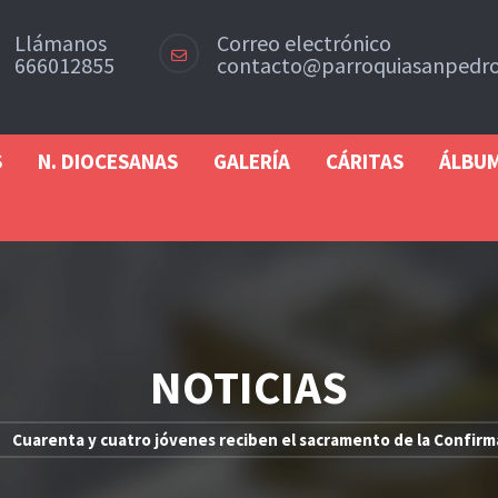
Llámanos
Correo electrónico
666012855
contacto@parroquiasanpedro
S
N. DIOCESANAS
GALERÍA
CÁRITAS
ÁLBU
NOTICIAS
Cuarenta y cuatro jóvenes reciben el sacramento de la Confirm