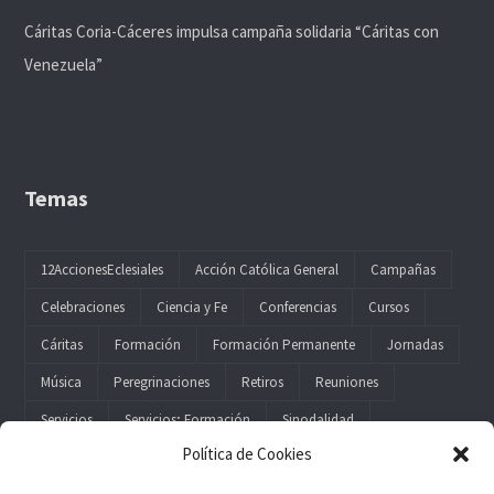
Cáritas Coria-Cáceres impulsa campaña solidaria “Cáritas con
Venezuela”
Temas
12AccionesEclesiales
Acción Católica General
Campañas
Celebraciones
Ciencia y Fe
Conferencias
Cursos
Cáritas
Formación
Formación Permanente
Jornadas
Música
Peregrinaciones
Retiros
Reuniones
Servicios
Servicios; Formación
Sinodalidad
Política de Cookies